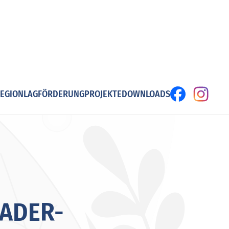
EGION
LAG
FÖRDERUNG
PROJEKTE
DOWNLOADS
EADER-